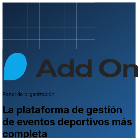
Panel de organización
La plataforma de gestión
de eventos deportivos más
completa