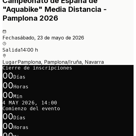
Campeonato de España de
"Aquabike" Media Distancia -
Pamplona 2026
sábado, 23 de mayo de 2026
Fecha
14:00 h
Salida
Pamplona, Pamplona/Iruña, Navarra
Lugar
Cierre de inscripciones
00
Días
00
Horas
00
Min
4 MAY 2026, 14:00
Comienzo del evento
00
Días
00
Horas
00